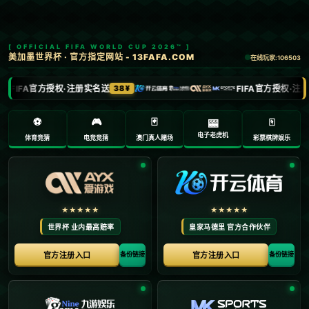
首页
>
新闻中心
新闻中心
2月22日，2025中超开赛！外援人数缩
减，海港不.
发布时间：2026-08-08
**2月22日，2025中超开赛！外援人数缩减，海港的变与不变**
2025年的中超联赛将于*2月22日*正式拉开帷幕，这无疑是中国足球迷
们翘首以盼的重要时刻。今年的中超注定不同以往，不仅是在赛事时间
上的调整，还包括政策的改变，例如**外援人数的缩减，这一变动无疑
会对各队战术结构和未来发展方向带来深远影响**。作为近年来的热门
俱乐部之一，上海海港在保持强大竞争力的同时，也展现出了应对新规
的灵活姿态。那么，新赛季的海港队到底会发生哪些变化，又有哪些核