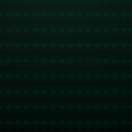
在2025新赛季中获得更多上场机会。而且随着**国内多项青训计划的支
持**，海港在本土球员培养上已走在中超前列，未来或许将打出“青春风
暴”。
此外，在战术层面，海港也做出了一些重要调整。教练组正在深入研究
如何在减少外援的情况下，靠团队配合和体系战术挖掘更高效率。据可
靠消息，海港新赛季提倡“高压逼抢+快速传递”的现代化打法，目标是**
以整体能力弥补单点输出的不足**。
### 海港的“不变”：核心竞争力依旧强大
尽管外援政策的调整为中超格局增添了许多不确定性，但上海海港的若
干重要因素却始终具有竞争力。首先，现存的外援阵容仍然足够豪华。
**2024赛季表现突出的保利尼奥、卡隆等依然在队伍中**，并在多场关
键比赛中扮演过重要角色。而武磊等国内优秀球员无疑是稳定得分点，
足以支撑核心框架。
其次，海港先进的管理模式和强大的资本支持也将是其不可忽视的优
势。除了履行现有政策外，俱乐部更注重为球队搭建短期竞争力与长期
发展并重的可持续结构。许多业内人士指出，海港舍得花重金在青训、
后勤保障体系以及**现代化球场设施方面**的投入，是其他俱乐部难以
媲美的。
### 成功经验：平衡变革与稳定的案例