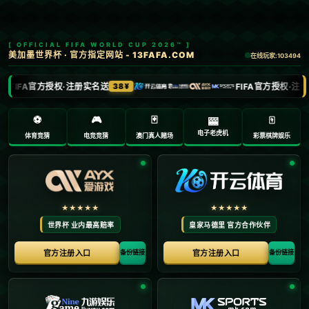
首页
>
新闻中心
新闻中心
德转对比哈维和弗里克：弗里克率队进球
多，但哈维执教时赢球更多.
发布时间：2026-08-09
**德转对比哈维和弗里克：背后的成功秘诀**
在足球世界里，教练的影响力往往是球队表现的关键。然而，不同的教
练在策略、管理和风格上表现出截然不同的思维。德转分析揭示了哈维
和弗里克的执教亮点。在这篇文章中，我们将深入探讨这两位教练的成
功秘诀，尤其重点关注他们各自执教下球队的进球和胜利表现。
**哈维的胜利方程式**
哈维·埃尔南德斯，作为巴塞罗那的传奇球员和教练，正在重新定义球队