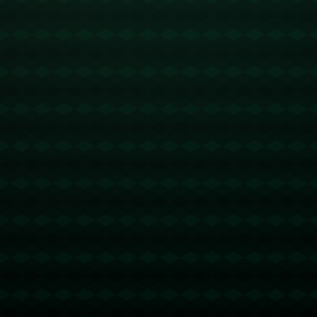
### **精益求精，备战米兰冬奥会**
距离2026年米兰冬奥会还有几个赛季，但中国女子冰壶队已经开始了新
一轮的备战计划。经验丰富的教练团队和创新训练方式的加持，将帮助
她们进一步提高技术水平并增强比赛稳定性。
现在的冰壶比赛早已不仅仅依靠个人的精准掷壶技巧，**战术配合、心
理素质**和团队的默契都成为胜负关键点。中国女子冰壶队在这些方面
表现出了高度专业性。例如，队伍的队长经常在比赛中展现出冷静的指
挥能力，而队员们的精准传壶与策略执行更是几次让对手陷入困境。这
种“谋定而后动”的比赛风格成为中国队的标志，不仅提高了比赛的观赏
性，也成了年轻冰壶爱好者们的学习榜样。
---
### **案例分析：关键一役的启示**
中国女子冰壶队的实力不仅体现在冬奥会的成绩中，更凸显于每一次与
强敌交锋的关键比赛。例如，在2018年平昌冬奥会的一场小组赛中，中
国队对阵当时排名世界第一的加拿大队。面对实力强劲的对手，中国队
展现了沉着冷静的心理状态。尤其在最后的一轮投壶中，队员们凭借**