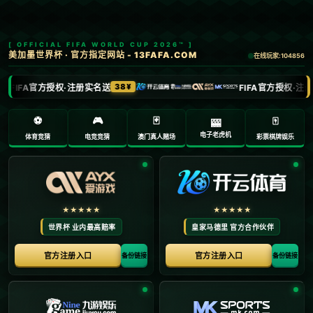
首页
>
新闻中心
新闻中心
中国女子冰壶队，米兰冬奥会见！.
发布时间：2026-08-06
### 中国女子冰壶队，米兰冬奥会见！
**在体育的舞台上，每一场比赛都是一种燃烧热血的战斗，每一个目标
都是团队凝聚力的体现。而中国女子冰壶队，在冬奥赛场上的表现不仅
成为了国人眼中的焦点，更是冰壶运动的骄傲。2026年的米兰冬奥会，
这支充满斗志的队伍正蓄势待发，让我们一起期待她们在意大利的精彩
表现！**
---
### **中国女子冰壶队的崛起：从默默无闻到世界瞩目**
作为一项起源于欧洲的运动，**冰壶**长久以来并非中国运动的强项。