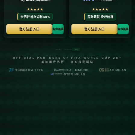
然而中国女子冰壶队凭借自身的**积极进取和刻苦训练**，从零基础到
成为冬奥会上的冲击力量，展现了令人钦佩的奋斗精神。在过去的十余
年中，她们不仅在亚运会、世锦赛上屡创佳绩，更是在全球范围内树立
了中国冰壶的崭新形象。
比如，在2010年温哥华冬奥会上，中国女子冰壶队以出色表现赢得铜
牌，**打破了中国冰壶队在奥运赛场上的奖牌零纪录**。而在此后几
年，她们也多次获得国际赛场上的荣誉，用行动证明了中国冰壶的实
力。
---