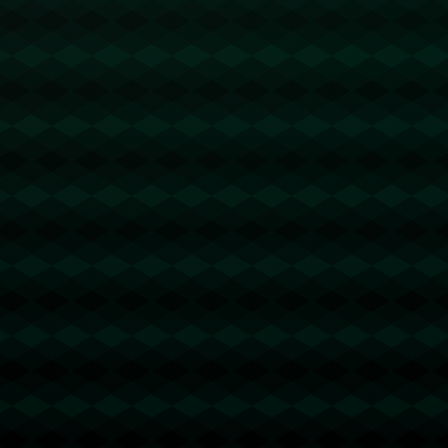
等球員出色的表現帶動下，曼聯不僅在英聯杯中表現出色，還在聯賽和歐
理都是巨大考驗，然而曼聯選擇了用連勝來回應。
對查爾頓的比賽為例，在進攻和防守兩端的出色表現得到了全隊上下的極
賽，球隊在戰術層面的調整和部分**球員狀態的回暖**，是連勝的重要原因
未來展望與挑戰**
聯杯戰役的推進，曼聯逐漸靠近冠軍的寶座。然而，**勝利需要持續的努力