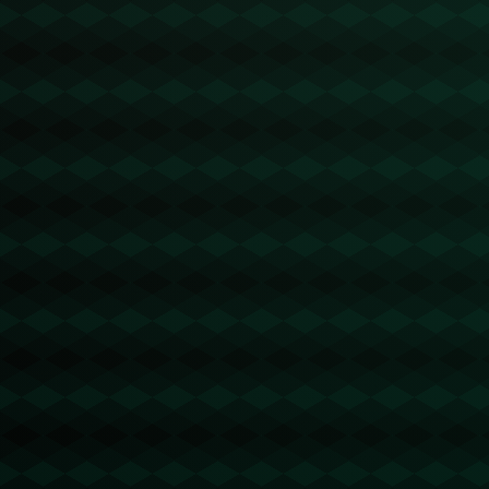
西蒙喬丹觀點：曼聯需要一位像克洛普那樣的教練才能復興！.
伯恩茅斯續約前鋒索蘭克！新合同至2027！.
詹金斯被裁后，休赛期或将被裁的5位主帅：老里领衔、布登难留队.
700多公里 3000件文物——沿着南水北调长渠学历史.
**二、
中国台北男篮全员皆兵，正赛泰国后，顺利取得2025亚洲正赛门票.
“太子
帶領隊
腾讯千万美元“抄底”版权？英超：我们绝不能离开中国市场.
**。
**三、
联系我们
CONTACT US
手机： 13535598254
电话： 023-9406209
邮箱： admin@hndpwlw.com