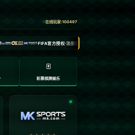
NEWS
中心
新闻中心
联系方式