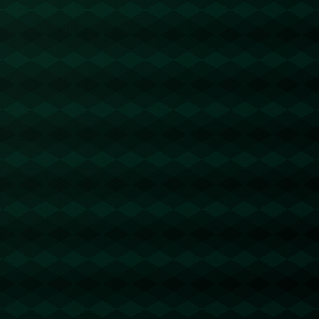
場不久，他便率先打破僵局，為球隊贏得先機。隨後，他又
多場比賽取得入球**，成為球隊前進路上的**穩定得分點