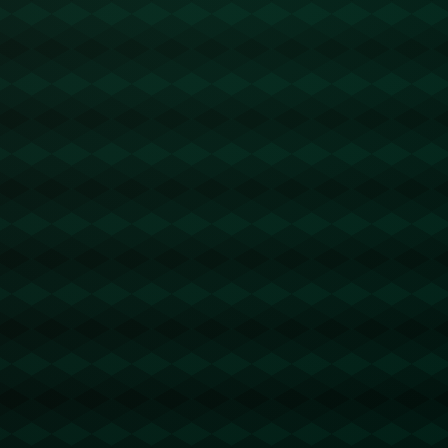
太子連場入球，成為勝利功臣**
”在這場比賽中的表現堪稱完美，再次用實力證明他在球隊中的重要性。開
友多次撕開對方防線，再次用進球擴大比分優勢。自他回歸以來，**已連續
曼聯三線告捷，士氣高昂**