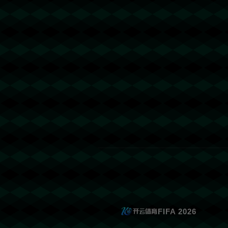
臨更多
總之，
賽程中
上一篇：
首页
经典案
在线咨询
Copyright 2024
爱游戏(ayx)体育网站 - 综合平台
All Rights by
爱游