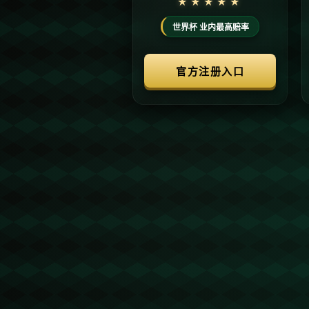
首页
>
新闻中心
新闻
新闻中心
NEWS
英
公司新闻
**曼聯
常见问题
在剛剛
球迷對
新闻资讯
**一、
NEWS
本場比
難以組織
霍索恩击败里士满，赢得麦克莱兰奖杯和 100 万美元奖金！.
在比賽
示了球
湖人惨败魔术！詹姆斯和里弗斯垃圾时间还在刷分，东契奇空砍32+7.