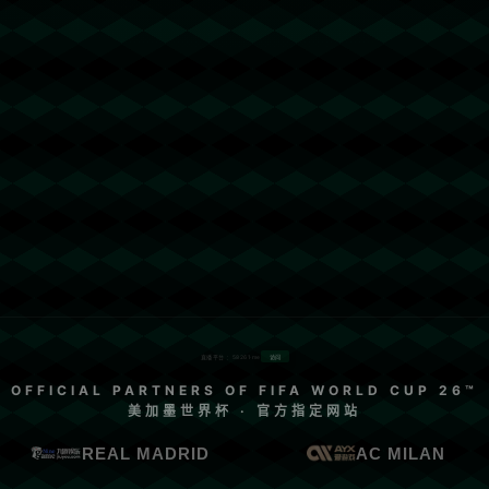
強敵的挑戰，這勢必將考驗球隊的整體實力與調整能力。
這場比賽不僅僅是一場勝利，更是對曼聯近期努力的肯定。隨著“太子”的
同樣保持強勢，為球迷帶來更多的驚喜和喜悅。
十人皇马1-1奥萨苏纳2分领跑，曼城4-0横扫纽卡.
下一篇： N
关于我们
产品中心
例
新闻资讯
联系方式
戏ayx平台