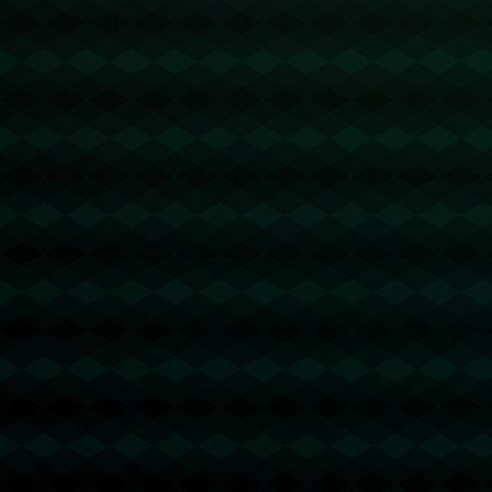
地址： 重庆市县云阳县清水土家族自
治乡
**布里
布里奇
成功压
**保
折。他
**胜利
黄蜂队
置上，