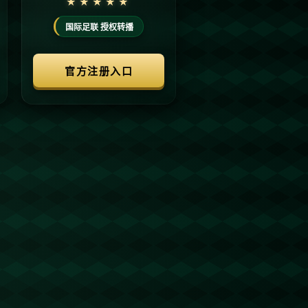
爵士成功终结5连败！.
9
束了令人失落的五连败。随着迈尔斯·布里奇斯(Miles
了久违的胜利。这场比赛不仅是球队的一场及时胜利，更是一次信心
也令球员们士气低落。赛季初，教练团队将希望寄托于新鲜血
时好时坏，未能达到预期。
们表现出色，尤其是两位球星——布里奇斯和乔治，他们的