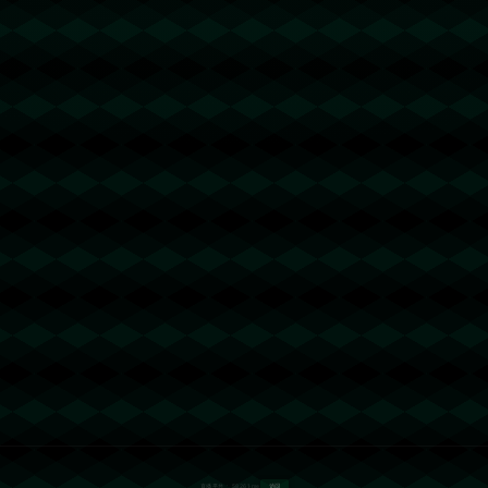
分机会。
案例分析**
的第三节比赛中，布里奇斯与乔治带领黄蜂打出了一波**16-0的攻击高潮
段时间内，布里奇斯通过连续抢断和快攻得分，将比赛节奏牢牢掌控在黄
一波高潮堪称经典案例，展示了两人强大的场上配合和决策能力。
利对黄蜂队意义重大，不仅帮助球队走出连败的阴影，也为接下来的比赛注入
无疑是球队重登胜利舞台的关键驱动力。正如这场比赛所展现的，这支球队
：尤文圖斯VS那不勒斯前瞻：達尼洛&洛卡特利&奧斯梅恩重返首發.
下一篇： 22／23賽季歐
关于我们
产品中心
例
新闻资讯
联系方式