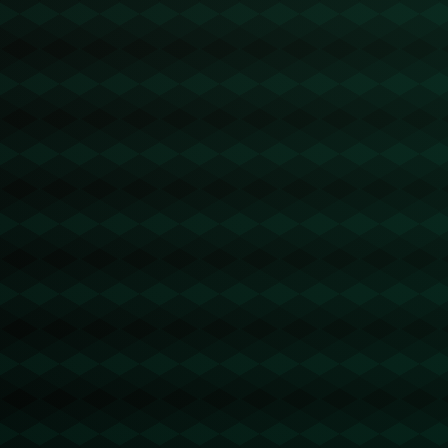
联手发挥
Klutch Sports旗下首位女性球员！追梦上身朱朱-沃特金斯主题T恤.
快船消息：哈登成联盟唯二，悍将有望竞争三阵，战鹈鹕出场更新​.
惊魂！ 尼日利亚U23足球队教练母亲被绑匪释放.
湖人、灰熊、快船、勇士、森林狼，谁能锁定季后赛？赛程决定一切.
中職／龍隊鄭鎧文、悍將江少慶 我們來自花蓮縣豐濱鄉.
曼聯青訓布蘭登·威廉姆斯租借加盟伊普斯維奇！.
联系我们
CONTACT US
手机： 13535598254
电话： 023-9406209
邮箱： admin@hndpwlw.com