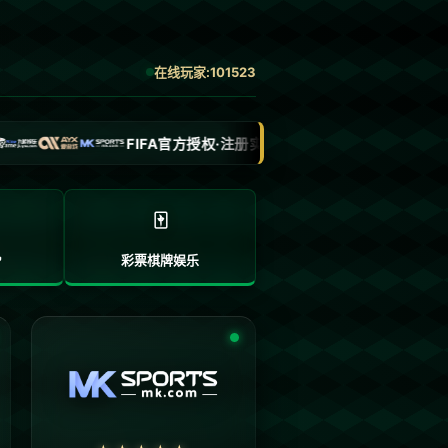
NEWS
中心
新闻中心
联系方式