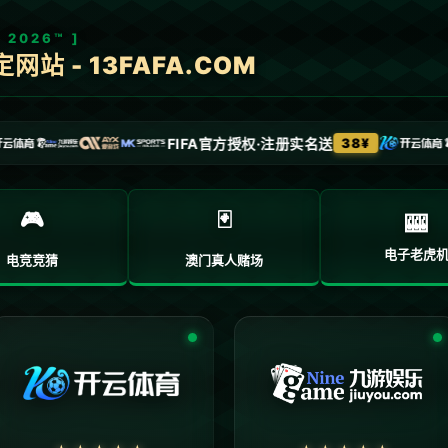
首页
关于我们
产品