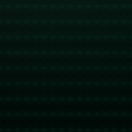
### 格里兹曼的破门：胜利的起点
虽然登贝莱在整体流畅的进攻中至关重要，但首个将比赛带入高潮的关
键球员无疑是**安托万·格里兹曼**。在比赛的第14分钟，格里兹曼凭借
一次精准的脚内弧线射门，为巴塞罗那打开了胜利之门。这样的射门不
仅展现了他的个人技术，也显示了他强大的临场心理素质。在如此重要
的比赛中，格里兹曼的进球无疑是巴塞罗那士气的助推器，这为后续的
比赛奠定了良好的基础。