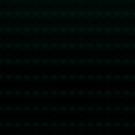
### 战术分析：巴塞罗那的控球主导
除了球员的个体表现，本场比赛中**巴塞罗那的战术安排**也显得异常
合理。从排兵布阵上不难看出，球队依然坚定地贯彻控球哲学，通过中
场的灵活传导与边路的*快速突破*，撕扯对手防线，令费伦茨瓦罗斯的
防守显得无从适从。此外，巴塞罗那后卫线的稳固表现使得他们在全场
比赛中几乎没有遇到太多射门压力，奠定了全场压制的基调。