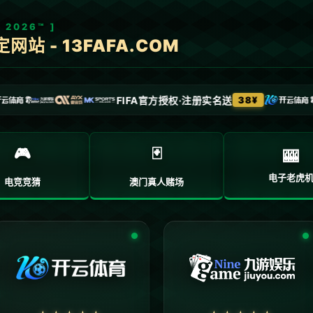
首页
关于我们
产品