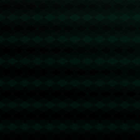
地址： 重庆市县云阳县清水土家族自
治乡
与此同
术、极
·马龙，
这两项
员，更
**掘金
丹佛掘
命中率
这场比
是无数