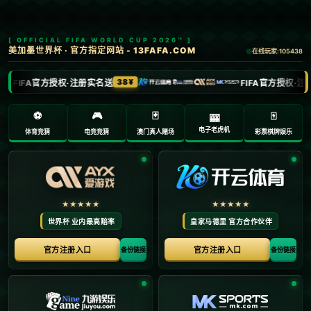
首页
>
新闻中心
新闻中心
曼聯宣布卡瓦尼因隔離將無緣戰紐卡 首秀
或將出戰歐冠.
发布时间：2026-08-07
**曼联宣布卡瓦尼因隔离将无缘战纽卡 首秀或将出战欧冠**
在足球界，球迷们总是对新援的表现充满期待。然而，曼联的球迷可能
需要再耐心等待一下，因为**卡瓦尼因隔离**将错过对阵纽卡斯尔的比
赛。本文章探讨了卡瓦尼缺席的原因及他可能在欧冠上的首秀，分析了
其对曼联近期赛事的影响。
**前言：新援的迫切期待**
在2020年夏季转会窗口中，曼联引入卡瓦尼被视为加强锋线的关键一