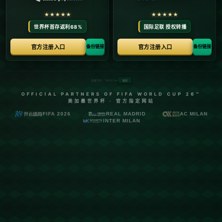
和步行者队最近的成功背后究竟有何玄机呢？
对于哈利伯顿来说，**狂砍29分**并不是轻而易举的事情。在篮球场
上，他以卓越的控球技术和精准的投篮而闻名。哈利伯顿的努力和训练
为他的出色表现奠定了基础。他在比赛中的表现并不是偶然。而是他**
日复一日的刻苦训练结出的硕果**。他在场上的位置感和阅读比赛的能
力一再提高，为球队攻防转换提供了诸多可能。