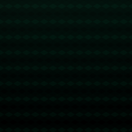
虽然VAR技术在提高比赛公平性方面取得了显著效果，但它的使用也引
发了不少争议。支持者指出，VAR的使用让误判明显减少，这对于球队
和球迷都是一种保障。而反对者则认为它过多地中断了比赛的流畅性，
有时甚至破坏了进球后的庆祝氛围。值得一提的是，维纳尔杜姆的进球
案例再次证明，VAR不仅能还原比赛现场真实情况，还往往能成为改变
比赛结果的关键因素。
*案例分析：其他经典VAR判例*
同样，这并非第一次VAR改判对比赛结果产生重大影响。比如，2018年
世界杯上，法国对阵澳大利亚一战，格里兹曼在禁区内被侵犯，裁判在
观看VAR后判罚点球，助力法国最终夺冠。此外，在英超联赛中，VAR
也经常涉及争议性手球和越位判罚，无数次地改变了赛季走势。