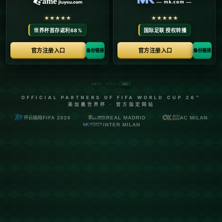
球迷文化与团队精神自然融入，展现那些年中国足球扬眉吐气的辉煌时
刻。十年的汗水、坚持、失落与欢笑，最终造就了亚冠冠军的辉煌，此
种历程岂能不令人动容？
---
### **广州恒大：十年梦圆亚冠**
回顾历史，广州恒大队于2010年由碌碌无为的中甲起步，至2013年便
站在了亚洲之巅。这一过程中，该队不仅仅是在赛场上取得成绩，更通