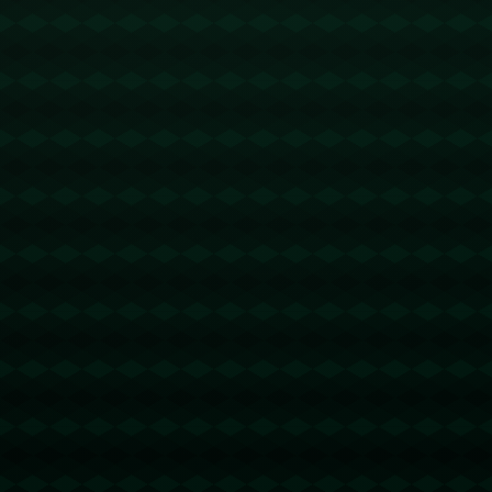
在这场对决中，两位选手各自展现了独特的风格。陈幸同在开局中利用
其丰富的比赛经验，稳扎稳打，频频通过落点与旋转变化牵制对手。而
蒯曼则以快速的节奏和锐利的进攻打乱了陈幸同的节奏。她多次逼迫陈
幸同处于被动，无惧场上的压力，她将自己优秀的直拍快速多变打法发
挥得淋漓尽致。
比赛关键在于心理素质与临场应变能力的比拼。在精彩的对攻中，陈幸
同利用经验沉着应对，几次化险为夷。而**蒯曼**则展现了新一代选手
特有的**创造力与无畏精神**，她敢于在逆境中大胆出击，以此破釜沉
舟，力求突破。