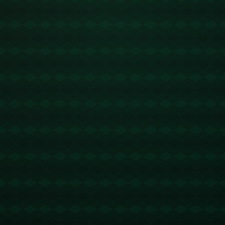
在乒乓球世界中，亚洲杯因其高水平的竞技和明星选手的精彩表现而备
受瞩目。今年的亚洲杯女单三四名决赛中，**陈幸同**与**蒯曼**这两位
中国选手的对决吸引了广泛的关注。这场比赛不仅是一场技巧与心理的
较量，更是一场年轻力量与经验智慧的对抗。
**陈幸同**作为中国乒乓球队的重要一员，一直以稳定的发挥和出色的
比赛心理著称。她的技术全面，尤其以反手的精准与多变而闻名。在此
次亚洲杯中，陈幸同展示了强大的攻防能力。对她来说，这场比赛不仅
是争取奖牌，更是证明自己在国际舞台上地位的关键战役。
**蒯曼**，作为新生代选手的代表，以她迅猛的发展速度和不可忽视的
竞争力崭露头角。虽然出道时间不长，但她的直拍打法与灵活的步伐令
许多对手感到棘手。蒯曼在这次比赛中的表现充分体现了新生代选手的
**潜力与活力**，她迅速的反应和勇敢的进攻使她成为赛场上一颗冉冉
升起的新星。