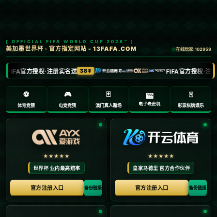
首页
>
新闻中心
新闻中心
意甲第17輪國際米蘭4-0卡利亞裏 勞塔羅
梅開二度恰球王傳射.
发布时间：2026-08-08
**意甲第17轮：国际米兰4-0卡利亚里——劳塔罗梅开二度，恰球王传射
**
在每一个意甲赛季中，总有那么几场比赛，让球迷津津乐道，成为长期
讨论的话题。在意甲第17轮的焦点战中，国际米兰以4-0的悬殊比分战
胜了卡利亚里。这场比赛不仅展现了国际米兰的强大实力，更加凸显了
劳塔罗·马丁内斯和“恰球王”哈坎·恰尔汗奥卢的个人风采。
**比赛综述：强势压制，完美胜利**