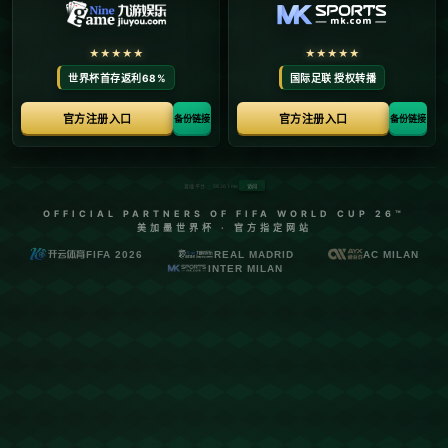
国际米兰在本场比赛中完全掌控了局势，从开场哨到终场哨，几乎没有
给对手卡利亚里任何反击的机会。比赛中，劳塔罗·马丁内斯状态火热，
他的两粒进球不仅巩固了国米的胜势，也彰显了他的射手天赋。*劳塔罗
梅开二度*，让他成为比赛的焦点。
与此同时，恰尔汗奥卢同样表现出色。他不仅为劳塔罗送出了一记精准
的助攻，还在比赛的关键时刻攻入一球，帮助国际米兰锁定胜局。**恰
球王传射**，使得他在比赛中的影响力不容忽视。
**战术分析：斯帕莱蒂的成功调整**
从战术层面来看，此役的胜利离不开主帅斯帕莱蒂的精妙布置。他在中
场的人员安排上动了一些“心思”，用活力和经验的组合来打击卡利亚里
的防线。*使用三中场的阵型*，让国际米兰能够在防守反击中游刃有
余，同时也给进攻端创造了更多的空间。
案例分析显示，斯帕莱蒂曾在对阵其他球队时采取相似的战术布局，这
种稳健而富有攻击性的策略屡试不爽。这不仅确保了国际米兰在意甲积
分榜上的位置，也显示了球队深厚的板凳实力和主帅高超的战术素养。
**关键球员：不可或缺的中坚**
从**球员表现**来看，劳塔罗和恰尔汗奥卢无疑是此役的核心。他们的
默契配合和出色发挥让卡利亚里的防守形同虚设。值得注意的是，劳塔
罗在本赛季的状态持续火热，之前对阵罗马和尤文的比赛中，他同样展