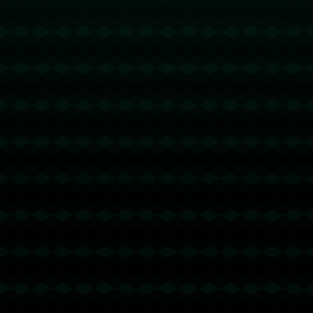
这场4-0的大胜为国际米兰注入了强劲的信心和动力。在接下来的比赛
中，团队需要继续保持这样的竞争状态和战术水平，以便在关键时刻不
掉链子。**球迷期待国米**能够在本赛季冲击更高的荣誉，劳塔罗和“恰
球王”的发挥无疑是实现这一目标的关键所在。
通过这场比赛，我们也可以看到整个意甲联赛竞争的激烈程度在不断提
高，期望国际米兰这种劲旅能在未来更多的比赛中闪耀光芒。