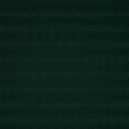
每一场英超比赛都承载着无数球迷的期待，而本赛季第33轮热刺对阵曼
联的焦点之战尤为引人注目。热刺近期状态起伏不定，而曼联则在争四
的关键时刻展现出更强的稳定性。**在这场强强对话中，热刺是否能够
借助主场优势逆风翻盘，成为无数球迷热议的话题。**
### 当前形势分析
热刺近期表现令人堪忧。虽然队内拥有凯恩、孙兴慜等顶级球星，但球
队在防守端问题频发。**在上一场2-3输给纽卡斯尔的比赛中，防线漏洞
暴露无遗**。这使得他们在争四的竞争中处于明显劣势。加之球队更衣
室传出的动荡消息，这无疑为主帅迎战曼联增添了更大的挑战。
反观曼联，本赛季在滕哈赫的带领下展现出复苏的势头。无论是中前场
组合的冲击力，还是后防线的韧性，都让他们更显稳定。尤其是卡塞米
罗的加盟为中场增加了硬度，而拉什福德的火热状态更是让对手防不胜
防。曼联目前排名第四，**争四形势占优**，这场比赛对他们稳固排名
至关重要。
### 热刺主场能否成为关键