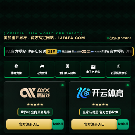
首页
>
新闻中心
新闻中心
英超第33輪熱刺vs曼聯前瞻 熱刺能否在
主場力挽狂瀾.
发布时间：2026-08-07
**英超第33轮热刺VS曼联前瞻：热刺能否在主场力挽狂澜**