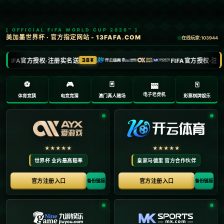
首页
>
新闻中心
新闻中心
专访莱万特国际培训总监：中国足球青训
需要耐心和时间.
发布时间：2026-08-06
**专访莱万特国际培训总监：中国足球青训需要耐心和时间**
近年来，**中国足球青训**成为了社会各界关注的焦点。然而，青训体
系的完善并非一朝一夕之功，需要经历一个漫长的发展过程。在这一背
景下，莱万特国际培训总监在接受记者专访时表示，发展卓越的青训项
目不仅需要技术和经验，更需要耐心与时间的积淀。
对于中国而言，建立一个**高效的足球青训体系**是提升整体足球水平
的关键。莱万特国际培训总监认为，目前国内许多青训项目在追求短期