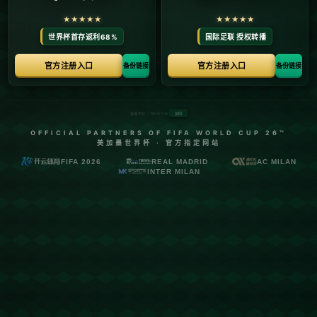
成果时，往往忽视了对青少年球员长期发展的关注。*他指出，青少年时
期的训练不仅是技能的磨砺，更是对球员心理、性格和智力的全面塑造
*。因此，需在青训中着眼于长远发展。
**莱万特足球俱乐部**以专业化的青训体系闻名西班牙。该俱乐部的成
功经验表明，一个成功的青训计划需要三大要素：**科学的规划、持续
的支持以及耐心**。科学规划意味着要因材施教，根据球员的不同特点
和发展阶段，制定个性化的训练计划。持续支持则要求俱乐部投入足够
的资源，包括专业教练的培养和先进设备的使用。而耐心则是整个体系
的基石，因为培养一名优秀的球员需要数年甚至数十年的时间。莱万特
在其青训营中的一位年轻球员阿尔贝托，就是在经过了八年的系统训练
后逐渐崭露头角，证明了时间的重要性。
在谈及中国足球青训面临的挑战时，莱万特国际培训总监指出，*缺乏专
业教练和统一的培养标准是主要问题*。即便在设施不断完善的背景下，
没有高水平教练的指导和一体化的管理框架，青训项目依旧难以提升。
他建议中国足协与国外先进的俱乐部进行密切合作，借鉴成功的青训经
验，并注重教练员的培养，以建立一支专业化的教练团队。