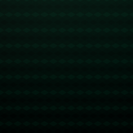
同时，莱万特国际培训总监强调，**家长的支持和正确引导**在青训过
程中也扮演着至关重要的角色。他提到，许多中国家长对青少年足球练
习仍存在误解，容易在短时间内因为没有看到显著进步而放弃。而在西
班牙，足球不仅是一项运动，更是一种文化。一名优秀球员的成长离不
开家庭的全力支持与正确引导。
综上所述，虽然中国足球青训之路任重道远，但只要各方能够真正意识
到**耐心和时间**的重要性，并加以践行，未来的中国足球青训一定会
迎来更大的成就。莱万特的实践经验为中国足球提供了有益的启示和借
鉴，为实现这一目标提供了方向与动力。