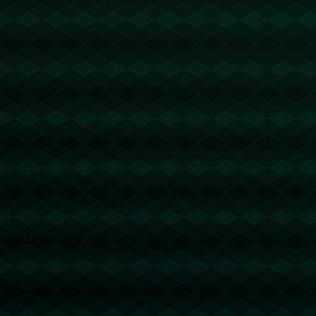
---
###
許多體
方式密
塞爾維
**數
力，也
---
### 
這場塞
讓人喚