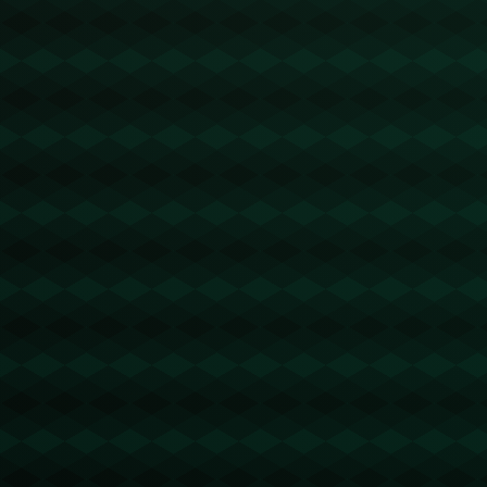
**案
地址： 重庆市县云阳县清水土家族自
C羅和
治乡
方位的
---
### 
在世界
塞爾維
分析本
場比賽
的個人