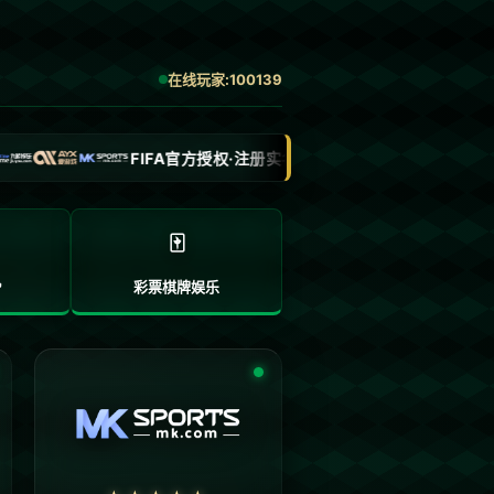
NEWS
中心
新闻中心
联系方式