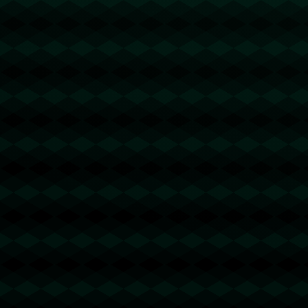
隨著世
器，也