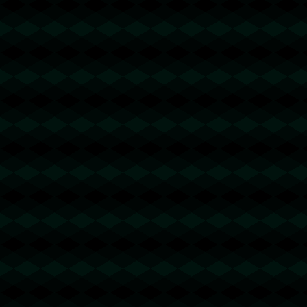
上一篇
首页