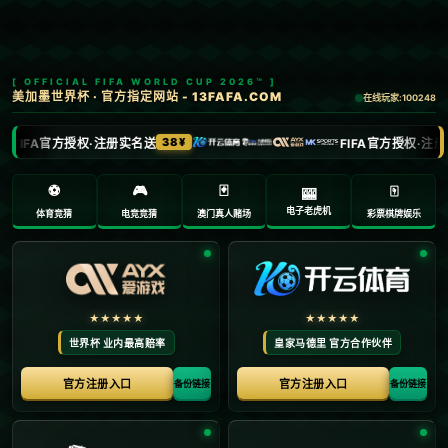
首页
>
新闻中心
新闻中心
记者：武磊9日启程前往海港阿布扎比训
练营.
发布时间：2026-08-06
**武磊启程：探索海港阿布扎比训练营之旅**
**引言**