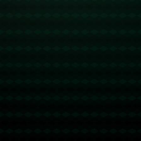
外界展示了对这位传奇教练的长期信任。
**安切洛蒂与皇马:构建新辉煌**
**续约**不仅是对过去成就的认可，更是对未来的寄望。在现代足球
中，持续的成功要求俱乐部在追求短期成绩与长远发展之间找到平衡。
安切洛蒂丰富的执教经验为皇马带来了稳定的指挥结构，使得球队能够
不断调试与完善自身的技战术。
同时，**卡洛·安切洛蒂的续约**也可能为俱乐部吸引更多世界级球星加
盟。多年来，安切洛蒂凭借其广泛的人脉和出色的沟通技巧，一直被视
为球员们乐于效力的主教练。在他治下，球员们不但能获得提升技艺的
机会，还能享受到和谐的更衣室氛围。
**案例分析：安切洛蒂的团队管理艺术**
在其漫长的执教生涯中，安切洛蒂善于激发球员的最大潜力。例如，在
执教AC米兰期间，他巧妙地将年轻与经验丰富的球员结合，打造了一支
无与伦比的梦幻队伍。在这一光辉的实例里，不仅凸显了卡洛·安切洛蒂
卓越的**团队管理能力**，也解释了为何皇马会选择让他续约至2026
年。
在今天的足球界，主教练的作用绝不仅仅局限于技战术指导，要想在多
变的竞技环境中立于不败之地，他们必须具备长远的战略眼光和敏锐的
洞察力。正因如此，安切洛蒂与皇马的续约决定，已成为俱乐部未来发