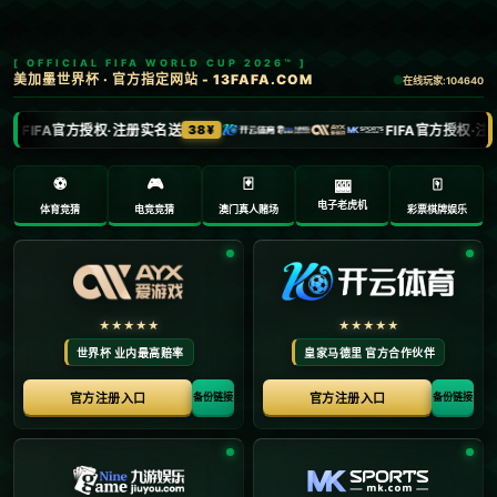
首页
>
新闻中心
新闻中心
皇馬官方宣布續約安切洛蒂至2026年！.
发布时间：2026-08-07
**皇马官方宣布续约安切洛蒂至2026年！**
在足球的世界里，每一个俱乐部的成功都离不开一位杰出主教练的领
导。近日，西甲豪门**皇家马德里**正式宣布与其现任主教练卡洛·安切
洛蒂续约至2026年。这一消息不仅为东京球迷带来了振奋人心的消息，
也将在全球范围内引发广泛讨论。本文将深入探讨这一决定的背景及意
义，并阐述安切洛蒂对皇马的重要性。
**历史辉煌与挑战并存**
卡洛·安切洛蒂并不是第一次与皇马结缘。在他的带领下，皇马在2013
至2015年间取得了辉煌的战绩，其中包括赢得了2013-2014赛季的欧冠