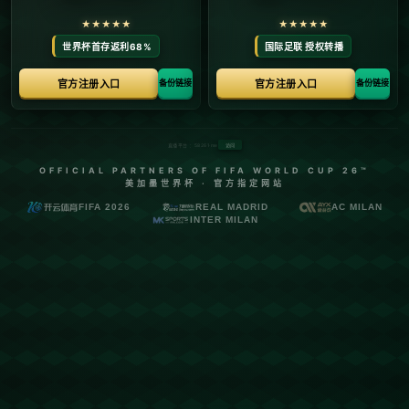
每年的欧洲杯总是全世界足球迷翘首以盼的盛事，而今年的比赛因一系
列令人期待的对决而备受关注。**6月21日的赛程表**上，我们将迎来一
场备受瞩目的对决：西班牙与意大利，这两支欧洲豪门的交锋可谓是今
年比赛中的*重头戏*。
**主题与背景**
作为世界足坛的两支传统强队，西班牙与意大利在历史交锋中积累了丰
富的经验和故事。无论是西班牙的传控技术，还是意大利的稳健防守，
这两种风格的对抗总能碰撞出不一样的火花。**关键词**如“欧洲杯赛
程”、“西班牙对意大利”等在搜索中频繁出现，而这不仅体现了赛事的重
要性，也显示出球迷们对这场比赛的期待。
**战术分析**
**西班牙**以微软的进攻著称，其球员如维拉、托雷斯等人在场上的表
现一直以来都令人称道。他们通过精确的传球和无懈可击的控球能力吸
引了无数粉丝。此役面对意大利，西班牙将继续发挥其**传控**战术，