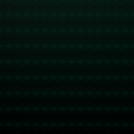
希望通过技术的优势来占据比赛的主动权。
另一方面，**意大利**则是一支以防守反击著称的球队，其“意大利铁桶”
战术深入人心。意大利队往往能在关键时刻凭借顽强的防守和犀利的反
击扭转场上局势。此外，意大利的门将多纳鲁马在过去的比赛中多次贡
献精彩扑救，是球队赖以放心的后防核心。
**历史对决**
值得一提的是，**西班牙与意大利的历史对决记录**中充满了戏剧性的
瞬间。近年来，两队几乎每一次对抗都成为经典，比如2012年欧洲杯决
赛，西班牙以4:0战胜意大利，而在更近的2021年欧洲杯半决赛中，意
大利通过点球大战淘汰西班牙，最终夺得冠军。如此的交锋记录不仅增
加了比赛的悬念，也使得两队再度碰面备受期待。
**球员对比与预测**
在即将到来的比赛中，球迷们将目光锁定在**佩德里与若日尼奥**这两
位中场核心的对决上。佩德里虽然年轻，但凭借在巴塞罗那以及国家队
中的出色表现，俨然成为西班牙队的中场发动机。而若日尼奥则是意大
利中场的重要人物，他的稳健与精准将对西班牙的传控打法构成威胁。
从目前两队的阵容与状态来看，这场对决将是一场充满悬念与挑战的比
赛。无论是**战术的较量**还是**个人技术的比拼**，西班牙与意大利的
对决都将为球迷带来美妙的足球盛宴。随着比赛的临近，越来越多的预