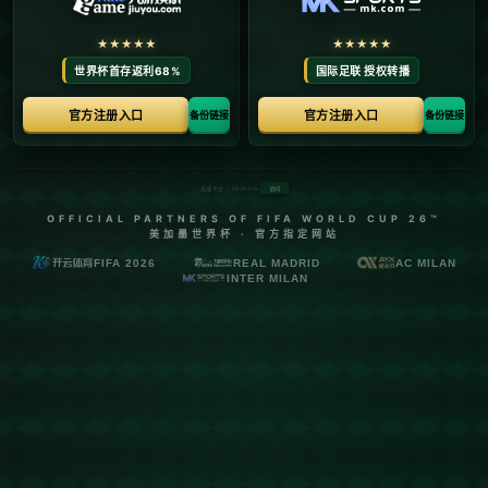
既有担忧，也有希望。
### **祖尼尔彻底露馅：关键环节成为软肋**
整场比赛中，球队主力祖尼尔的表现引发了众多球迷的热议。他不仅防